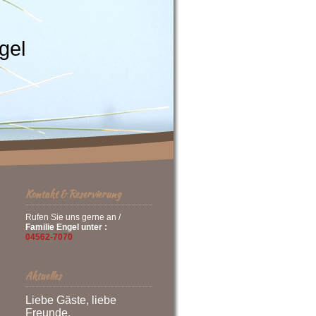
gel
Kontakt & Reservierung
Rufen Sie uns gerne an /
Familie Engel unter :
04562-7070
Aktuelles
Liebe Gäste, liebe
Freunde,