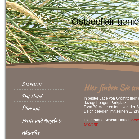
Ostseeflair geni
Startseite
Hier finden Sie un
Das Hotel
In bester Lage von Grömitz liegt
dazugehörigen Parkplatz.
Über uns
Etwa 70 Meter entfernt von der 
Deich gelegen mit seinen 11 Zi
Preise und Angebote
Die genaue Anschrift lautet:
Sees
Grömitz
Aktuelles