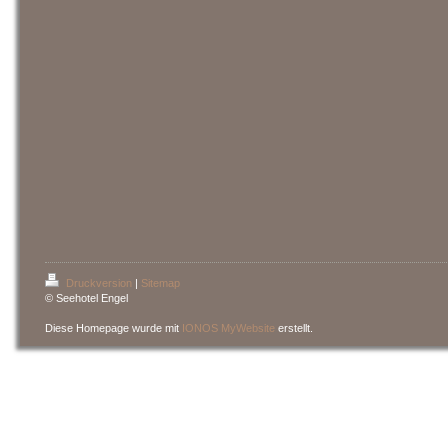
Druckversion
|
Sitemap
© Seehotel Engel
Diese Homepage wurde mit
IONOS MyWebsite
erstellt.